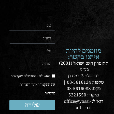
מוזמנים להיות
איתנו בקשר:
תיאטרון העם ישראל (2001)
בע"מ
רח' שלם 3, רמת גן
מאשר/ת ומסכים/ה שקראתי
טלפון: 03-5616124 |
את התקנון האתר והצהרת
פקס: 03-5616088
פרטיות
מיקוד: 5221550
דוא"ל: office@yossi-
שליחה
alfi.co.il