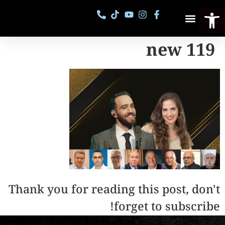
פתח סרגל נגישות
פסטיבל מספרי סיפורים
קורסים וסדנאות
119 new
Thank you for reading this post, don't
forget to subscribe!