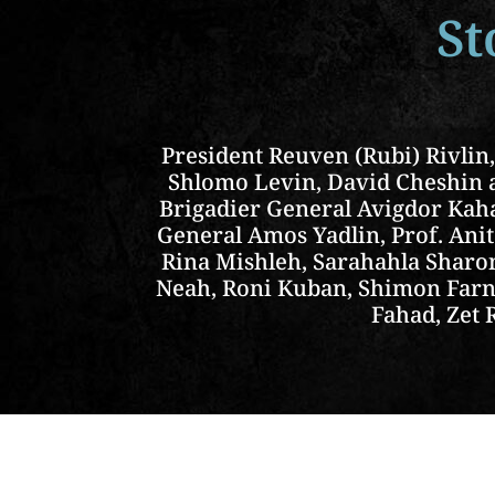
St
President Reuven (Rubi) Rivlin
Shlomo Levin, David Cheshin a
Brigadier General Avigdor Kaha
General Amos Yadlin, Prof. Anit
Rina Mishleh, Sarahahla Sharon
Neah, Roni Kuban, Shimon Farne
Fahad, Zet