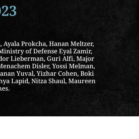
023
, Ayala Prokcha, Hanan Meltzer,
inistry of Defense Eyal Zamir,
dor Lieberman, Guri Alfi, Major
l Menachem Disler, Yossi Melman,
Hanan Yuval, Yizhar Cohen, Boki
hya Lapid, Nitza Shaul, Maureen
nes.
yossi alfi