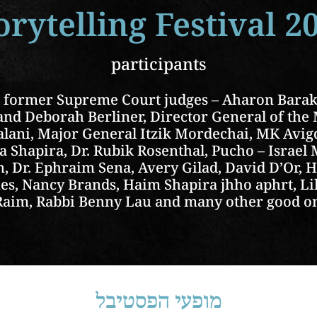
orytelling Festival 2
participants
, former Supreme Court judges – Aharon Barak
nd Deborah Berliner, Director General of the M
lani, Major General Itzik Mordechai, MK Avig
a Shapira, Dr. Rubik Rosenthal, Pucho – Israe
, Dr. Ephraim Sena, Avery Gilad, David D’Or, 
s, Nancy Brands, Haim Shapira jhho aphrt, Li
 Raim, Rabbi Benny Lau and many other good o
מופעי הפסטיבל