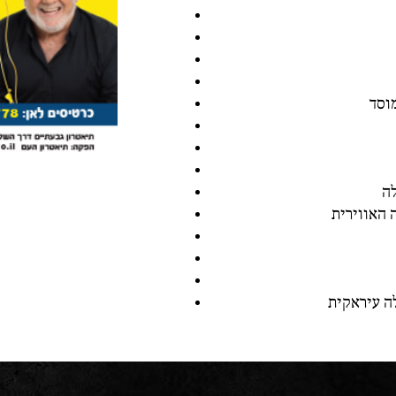
וסד
ה
ה עיראקית