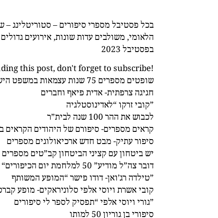
בכל פסטיבל מספרי סיפורים – סטוריטלינג – ש
הלאומי, משולבים עדות שונות, אירועים גדולים
בפסטיבל 2023
ing this post, don't forget to subscribe!
שופטים מספרים 75 שנות עצמאות במשפט הישראלי
חגיגה צרפתית- אדית פיאף וחברים
קובי זרקו “לאדינוסטלגיה”
לכבוש את ההר 100 שנה לבית”ר
קראים מספרים- סיפורם של היהודים הקראים ב
סיפור עתיק- מבט חדש ארכיאולוגים מספרים
יש ביטחון עם קציני הביטחון קב”טים מספרים
“דובר צה”ל מודיע” 50 למלחמת יום הכיפורים
טילדה רג’ואן- דודו פישר “המופע המשותף”
קובי אשרת ויוסי אלפי סלוניראקים- מופע קברט
גורי ויוסי אלפי “תפסיק לספר לי סיפורים”
סיפורי בן גוריון 50 למותו