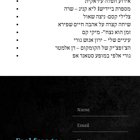
אירוע חפלה עיראקית
ליא קניג – שרה Iמספרת ביידיש
צלילי קסם- ניצה שאול
שיחה קצרה על אהבה חיים שפירא
זמן הוא נצח”- מיקי קם
עיניים שלי – ירון אנוש גורי
הצ’ופצ’יק של הקומקום – דן אלמטר
גורי אלפי במופע סטאנד אפ