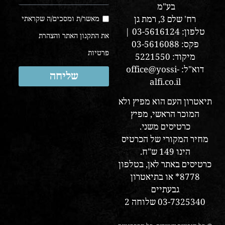
בע"מ
רח' שלם 3, רמת גן
מאשר/ת ומסכים/ה שקראתי
טלפון: 03-5616124 |
את התקנון האתר והצהרת
פקס: 03-5616088
פרטיות
מיקוד: 5221550
דוא"ל: office@yossi-
שליחה
alfi.co.il
תיאטרון העם הוא מפיץ ולא
המוכר הראשי, מפיץ
כרטיסים משני.
מחיר המקורי של הכרטיס
הינו 149 ש"ח.
כרטיסים באתר לאן, בטלפון
8778* או בתיאטרון
גבעתיים
03-7325340 שלוחה 2