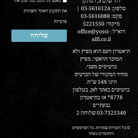
רח' שלם 3, רמת גן
מאשר/ת ומסכים/ה שקראתי
טלפון: 03-5616124 |
את התקנון האתר והצהרת
פקס: 03-5616088
פרטיות
מיקוד: 5221550
דוא"ל: office@yossi-
שליחה
alfi.co.il
תיאטרון העם הוא מפיץ ולא
המוכר הראשי, מפיץ
כרטיסים משני.
מחיר המקורי של הכרטיס
הינו 149 ש"ח.
כרטיסים באתר לאן, בטלפון
8778* או בתיאטרון
גבעתיים
03-7325340 שלוחה 2
© כל הזכויות שמורות. כל הפרסומים
והחומרים באתר