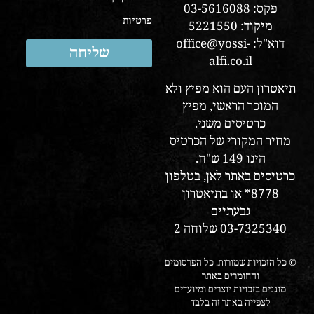
פקס: 03-5616088
פרטיות
מיקוד: 5221550
דוא"ל: office@yossi-
שליחה
alfi.co.il
תיאטרון העם הוא מפיץ ולא
המוכר הראשי, מפיץ
כרטיסים משני.
מחיר המקורי של הכרטיס
הינו 149 ש"ח.
כרטיסים באתר לאן, בטלפון
8778* או בתיאטרון
גבעתיים
03-7325340 שלוחה 2
© כל הזכויות שמורות. כל הפרסומים
והחומרים באתר
מוגנים בזכויות יוצרים ומיועדים
לצפייה באתר זה בלבד