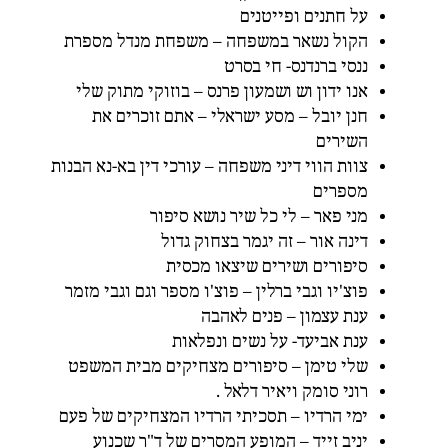
על חתנים ופייטנים
הקול נשאר במשפחה – משפחת מנדל מספרת
ננסי ברנדנס- חי בסרט
אנו ידון וש ושמעון פרנס – בוזוקי מתוק שלי
חנן יובל – מסע ישראלי – אתם זוכרים את
השירים
צוות הווי דיני משפחה – עורכי דין בא-נא הבנות
מספרים
מני פאר – לי כל שיר נושא סיפור
דינה אור – זה יגמר בצחוק גדול
סיפורים ושירים שיצאו מכסית
פוצ'יו וגבי ברלין – פוצ'ו מספר וגם וגבי מזמר
ענת עצמון – פנים לאהבה
ענת אביעד- על נשים ונפלאות
שלי טימן – סיפורים מצחיקים מבית המשפט
רוני סומק ויאיר דלאל .
ימי הרדיו – תסכיתי הרדיו המצחיקים של פעם
יניב זייד – המופע המסרים של ד"ר שכנוע