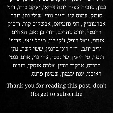
נבון, טוביה צפיר, יונה אליאן, יעקב בודו, רוני
סומק, עמוס עוז, חיים גורי, שולי נתן, יובל
אברמוביץ', חני נחמיאס, אבשלום קור, רוביק
רוזנטל, יורם טהרלב, דורי בן זאב, האחים
צנחני, יואל ריפל, ג'קי לוי, מיכל ינאי, פרופ'
יריב יוגב, ד"ר רונן ברגמן, ששי קשת, נתן
דנטר, סי היימן, שי גבסו, צחי נוי, אדם, ננסי
ברנדס, ארקדי דוכין, אלכס אנסקי, דורית
ראובני, ענת עצמון, שמעון פרנס.
יוסי אלפי
Thank you for reading this post, don't
forget to subscribe!