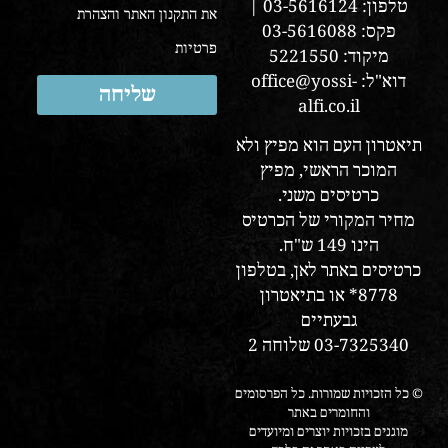
טלפון: 03-5616124 |
את התקנון האתר והצהרת
פקס: 03-5616088
פרטיות
מיקוד: 5221550
דוא"ל: office@yossi-
שליחה
alfi.co.il
תיאטרון העם הוא מפיץ ולא
המוכר הראשי, מפיץ
כרטיסים משני.
מחיר המקורי של הכרטיס
הינו 149 ש"ח.
כרטיסים באתר לאן, בטלפון
8778* או בתיאטרון
גבעתיים
03-7325340 שלוחה 2
© כל הזכויות שמורות. כל הפרסומים
והחומרים באתר
מוגנים בזכויות יוצרים ומיועדים