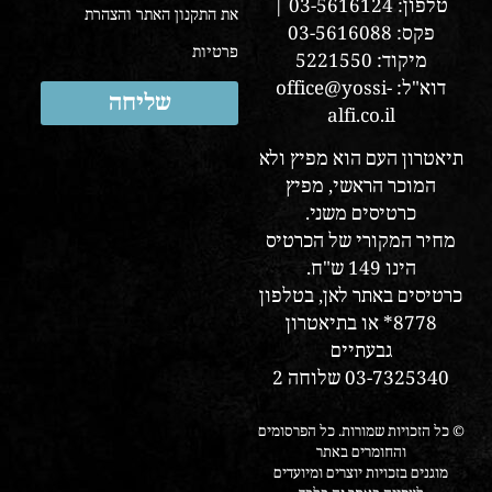
טלפון: 03-5616124 |
את התקנון האתר והצהרת
פקס: 03-5616088
פרטיות
מיקוד: 5221550
דוא"ל: office@yossi-
שליחה
alfi.co.il
תיאטרון העם הוא מפיץ ולא
המוכר הראשי, מפיץ
כרטיסים משני.
מחיר המקורי של הכרטיס
הינו 149 ש"ח.
כרטיסים באתר לאן, בטלפון
8778* או בתיאטרון
גבעתיים
03-7325340 שלוחה 2
© כל הזכויות שמורות. כל הפרסומים
והחומרים באתר
מוגנים בזכויות יוצרים ומיועדים