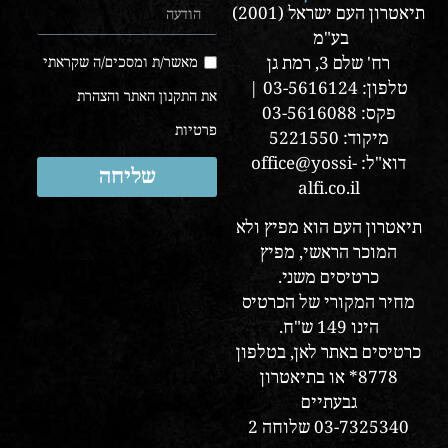
תיאטרון העם ישראל (2001)
בע"מ
רח' שלם 3, רמת גן
מאשר/ת ומסכים/ה שקראתי
טלפון: 03-5616124 |
את התקנון האתר והצהרת
פקס: 03-5616088
פרטיות
מיקוד: 5221550
דוא"ל: office@yossi-
שליחה
alfi.co.il
תיאטרון העם הוא מפיץ ולא
המוכר הראשי, מפיץ
כרטיסים משני.
מחיר המקורי של הכרטיס
הינו 149 ש"ח.
כרטיסים באתר לאן, בטלפון
8778* או בתיאטרון
גבעתיים
03-7325340 שלוחה 2