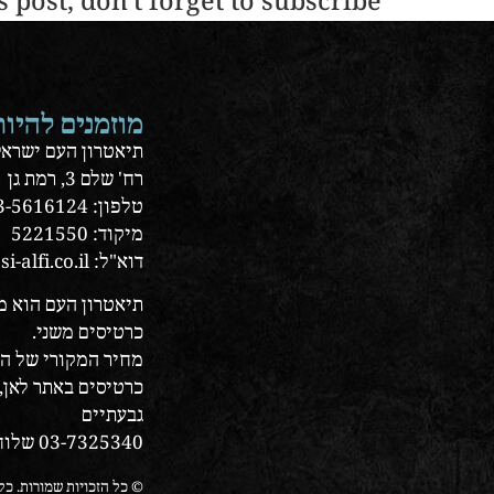
post, don't forget to subscribe!
מוזמנים להיות
תיאטרון העם ישראל (2001) ב
רח' שלם 3, רמת גן
טלפון: 03-5616124 | פקס: 03-5616088
מיקוד: 5221550
דוא"ל: office@yossi-alfi.co.il
תיאטרון העם הוא מ
כרטיסים משני.
מחיר המקורי של הכרטיס 
גבעתיים
03-7325340 שלוחה 2
© כל הזכויות שמורות. כ